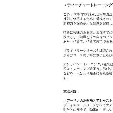
＜
ティーチャートレーニング
この３６時間で行われる集中講座
技術を修得するために構成されて
洞察力を深め多大な知識を習得し
指導に興味のある方、現在すでに
践者として知識を深め自身のプラ
あたり指導者、指導者志望である
プライマリーシリーズを練習され
加者はコース終了時に修了証を授
オンライン トレーニング講座では
容はトレーニング終了後に気付い
などを一人ひとり順番に質疑応答
す。
重点分野：
・アーサナの洞察法とアジャスト
プライマリーシリーズすべてのア
剖学的に安全で、効果的、正しい