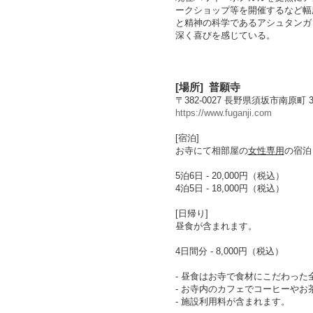
ークショップ等を開催するなど幅
と精神の科学であるアシュタンガ
深く喜びを感じている。
[
場所
]
普願寺
〒
382-0027 長野県須坂市南原町 
https://www.fuganji.com
[宿泊]
お寺にて
相部屋
の
女性専用
の宿泊
5泊6日 - 20,000円（税込）
4泊5日 - 18,000円（税込）
[日帰り]
昼食が含まれます。
4日間分 - 8,000円（税込）
- 昼食はお寺で食材にこだわっ
- お寺内のカフェでコーヒーやお
- 施設利用料が含まれます。