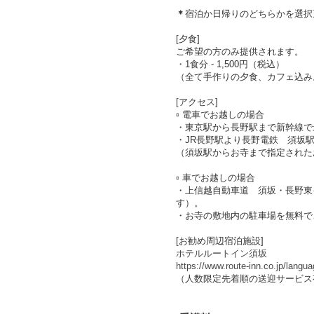
＊
宿泊か日帰りのどちらかを選択
[夕食]
ご希望の方のみ提供されます。
・1食分 - 1,500円（税込）
（全て手作りの夕食、カフェ込み
[アクセス]
▫︎ 電車でお越しの場合
・東京駅から長野駅まで新幹線で最
・JR長野駅より長野電鉄 須坂駅
（須坂駅からお寺まで指定された
▫︎ 車でお越しの場合
・上信越自動車道 須坂・長野東
す）。
・お寺の敷地内の駐車場を無料で
[お勧め周辺宿泊施設]
ホテルルートイン須坂
https://www.route-inn.co.jp/langua
（人数限定先着順の送迎サービス