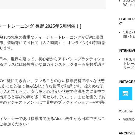
Sep 24 
Weeken
TEACHE
グ
ャートレーニング 長野
2025年5
月開催！]
5月2 
間 - N
tsuro先生の貴重なティーチャートレーニングがGWに長野
、普願寺にて４日間（３２時間）＋ オンライン(４時間) 計
ります。
INTENS
日本、世界を廻って、初心者からアドバンスプラクティショ
7月3, 
トレー
るクラスには経験豊かなヨガインストラクターも多数受講さ
リーズ -
の生徒に向き合い、ブレることのない指導姿勢で様々な状態
INSTAGR
時にあった的確で包み込むような指導が好評です。控えめな初
け入れてもらえ、安心感と心地良い状態で意識を内に集中で
出来ると喜びの声が多く寄せられています。また治癒的であ
生のアジャストメントは世界中のプラクティショナーや指導
YouTube
ショナーであり指導者であるAtsuro先生から日本で学ぶこ
youtub
ご参加ください！
ARCHIVE