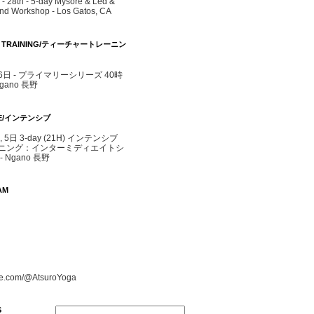
- 28th - 5-day Mysore & Led &
d Workshop - Los Gatos, CA
R TRAINING/ティーチャートレーニン
- 6日 - プライマリーシリーズ 40時
agano 長野
IVE/インテンシブ
4, 5日 3-day (21H) インテンシブ
ニング：インターミディエイトシ
 Ngano 長野
AM
e.com/@AtsuroYoga
S