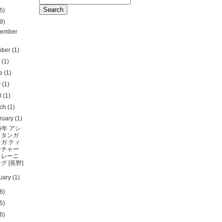
5)
9)
ember
ober
(1)
y
(1)
ne
(1)
y
(1)
il
(1)
rch
(1)
ruary
(1)
25年 アシ
ュタンガ
ヨガ ティ
ーチャー
トレーニ
グ [長野]
uary
(1)
8)
5)
6)