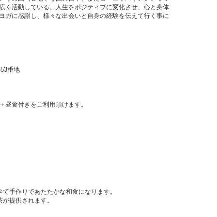
広く活動している。人生をポジティブに変化させ、心と身体
ヨガに感謝し、様々な出会いと自身の経験を伝えて行く事に
353番地
＋
昼食付きを
ご利用頂けます。
た全て手作りであたたかな和食になります。
茶が提供されます。