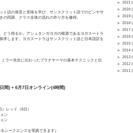
►
2021
(
►
2020
(
ット語の発音と意味を学び、サンスクリット語でのビンヤサ
►
2019
(
きの同調、クラス全体の流れの作り方を修得。
►
2018
(
►
2017
(
、どう得るか。アシュタンガヨガの根源であるヨガスートラ
►
2016
(
探求します。ヨガスートラはサンスクリット語と日本語訳を
►
2015
(
►
2014
(
►
2013
(
・ミラー先生に伝わったプラナヤーマの基本テクニックと伝
►
2012
(
►
2011
(
日間) + 6
月7日
オンライン
(
4時間
)
, 5日）レッド（6日）
ッション
ション
いるシークエンスを実践できます）