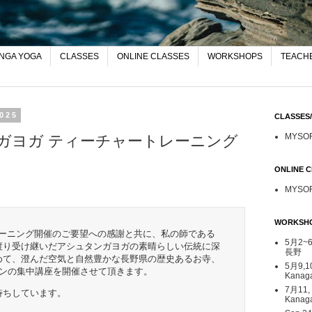
NGA YOGA
CLASSES
ONLINE CLASSES
WORKSHOPS
TEACHE
2025
CLASSE
MYSO
タンガヨガ ティーチャートレーニング
ONLINE
MYSO
WORKSH
レーニング開催のご要望への感謝と共に、私の師である
5月2~6日
渡り受け継いだアシュタンガヨガの素晴らしい伝統に深
長野
めて、澄んだ空気と自然豊かな長野県の歴史あるお寺、
5月9,1
インの集中講座を開催させて頂きます。
Kana
7月11,
待ちしています。
Kanag