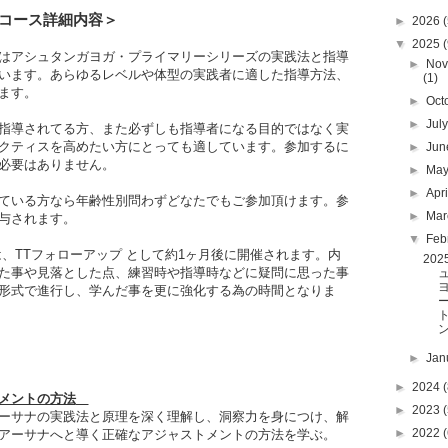
コース詳細内容
＞
►
2026
(
▼
2025
(
はアシュタンガヨガ・プライマリーシリーズの実践法と指導
►
Nov
います。あらゆるレベルや体型の実践者に適した指導方法、
(1)
ます。
►
Oct
►
Jul
指導されてる方、また必ずしも指導者になる目的ではなく実
クティスを高めたい方にとっても適しています。参加するに
►
Ju
必要はありません。
►
Ma
►
Apr
ている方なら年齢性別問わずどなたでもご参加頂けます。参
►
Ma
与されます。
▼
Feb
、TTフォローアップ として約1ヶ月後に開催されます。内
20
た事や見落とした点、練習時や指導時などに疑問に思った事
形式で進行し、学んだ事を更に強化する為の時間となりま
ン
►
Jan
►
2024
(
メントの方法
►
2023
(
ーサナの実践法と原理を深く理解し、洞察力を身につけ、解
►
2022
(
アーサナへと導く正確なアジャストメントの方法を学ぶ。