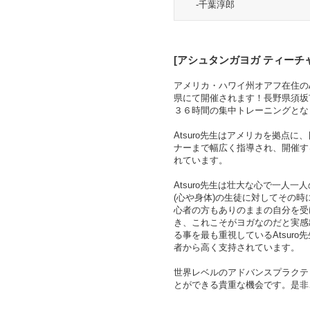
-千葉淳郎
[
アシュタンガヨガ
ティーチ
アメリカ・ハワイ州オアフ在住のA
県にて開催されます！長野県須坂市
３６時間の集中トレーニングとな
Atsuro
先生はアメリカを拠点に、
ナーまで幅広く指導され、開催す
れています。
Atsuro
先生は壮大な心で一人一人
(心や身体)の生徒に対してその
心者の方もありのままの自分を受
き、これこそがヨガなのだと実感
る事を最も重視している
Atsuro
先
者から高く支持されています。
世界レベルのアドバンスプラクティ
とができる貴重な機会です。是非