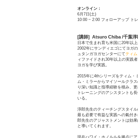
オンライン：
6月7日(土)
10:00 ~ 2:00 フォローアップ
[
講師
]
Atsuro Chiba /千葉
日本で生まれ育ち米国に20年以上
2002年にサンディエゴにてヨ
ュタンガヨガセンターにて
ティム
ィファイドされ30年以上の実践
ヨガを学び実践。
2015年に4
th
シリーズをティム・
ム・ミラーからマイソールクラス
り深い知識と指導経験を積み、更
トレーニングのアシスタントも長
いる。
淳郎先生のティーチングスタイル
最も必要で有益な実践への氣付き
郎先生のアジャストメントは効果
と導いてくれます。
現在ハワイ・ホノルルを拠点にア