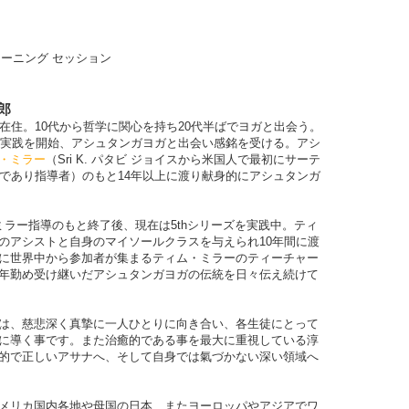
 トレーニング セッション
淳郎
在住。10代から哲学に関心を持ち20代半ばでヨガと出会う。
ガの実践を開始、アシュタンガヨガと出会い感銘を受ける。アシ
・ミラー
（
Sri K.
パタビ
ジョイスから米国人で最初にサーテ
者であり指導者）のもと14年以上に渡り献身的にアシュタンガ
ミラー指導のもと終了後、現在は5
th
シリーズを実践中。ティ
のアシストと自身のマイソールクラスを与えられ10年間に渡
に世界中から参加者が集まるティム・ミラーのティーチャー
年勤め受け継いだアシュタンガヨガの伝統を日々伝え続けて
は、慈悲深く真摯に一人ひとりに向き合い、各生徒にとって
に導く事です。また治癒的である事を最大に重視している淳
的で正しいアサナへ、そして自身では氣づかない深い領域へ
メリカ国内各地や母国の日本、またヨーロッパやアジアでワ