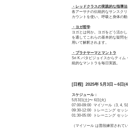
・
レッドクラスの
実践的な指導法
各アーサナの伝統的なサンスクリ
カウントを使い、呼吸と身体の動
・ヨガ哲学
ヨガとは何か。ヨガをどう活かし
を通してこれらの基本的な疑問を
用いて解釈されます。
・プラナヤーマとマントラ
Sri K.
パタビジョイスからティム
統的なマントラを毎日実践。
[日程] 2025年 5
月3日
～6日(
4
スケジュール：
5月3日(土)〜 6日(火)
07:00-09:00 マイソール（3, 4
09:30-12:00 トレーニング セ
01:30-05:00 トレーニング セッ
（マイソール は普段練習されて