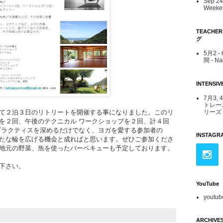
Sep 24 
Weeken
TEACHE
グ
5月2 
間 - N
INTENS
7月3, 
トレー
リーズ -
て２泊３日のリトリートを開催する事になりました。このリ
を２回、午後のテクニカル ワークショップを２回、計４回
プラクティスを深めるだけでなく、ヨガを愛する参加者の
INSTAGR
たな輪を広げる機会と成ればと思います。ぜひご参加くださ
地元の野菜、魚を使ったバーベキューも予定しております。
下さい。
YouTube
youtub
ARCHIVE