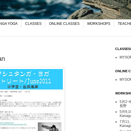
NGA YOGA
CLASSES
ONLINE CLASSES
WORKSHOPS
TEACHE
CLASSE
an
MYSO
ONLINE
MYSO
WORKSH
5月2~6日
長野
5月9,1
Kana
7月11,
Kanag