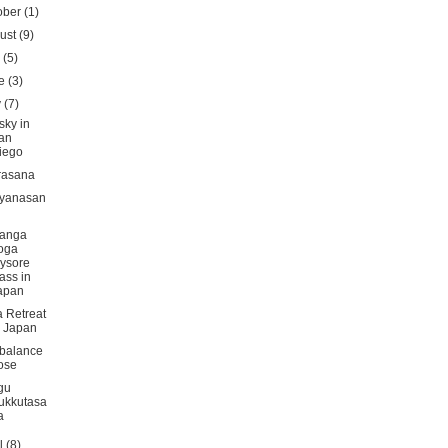
ober
(1)
ust
(9)
y
(5)
ne
(3)
y
(7)
sky in
an
iego
rasana
ayanasan
tanga
oga
ysore
lass in
apan
 Retreat
n Japan
 balance
ose
gu
ukkutasa
a
il
(8)