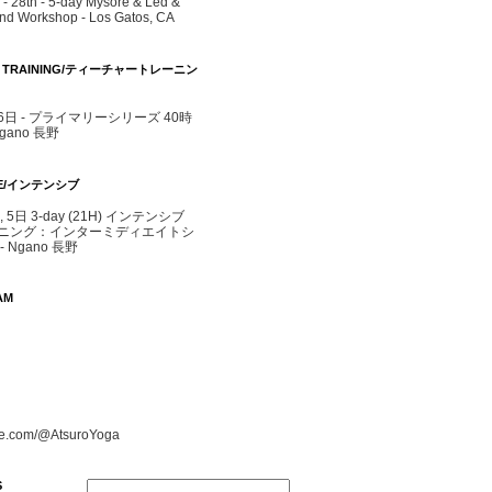
- 28th - 5-day Mysore & Led &
d Workshop - Los Gatos, CA
R TRAINING/ティーチャートレーニン
- 6日 - プライマリーシリーズ 40時
agano 長野
IVE/インテンシブ
4, 5日 3-day (21H) インテンシブ
ニング：インターミディエイトシ
 Ngano 長野
AM
e.com/@AtsuroYoga
S