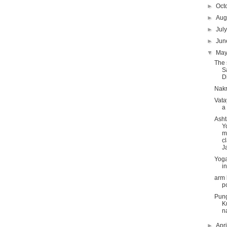
►
Oct
►
Aug
►
Jul
►
Ju
▼
Ma
The 
S
D
Nak
Vat
a
Ash
Y
m
c
J
Yoga
i
arm
p
Pun
K
n
►
Apr