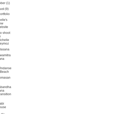
ober
(1)
ust
(9)
ortfolio
elle's
ew
ebsite
o shoot
y
ichelle
eymoz
ilasana
wamitra
ana
indanse
 Beach
omasan
abandha
ana
transition
abi
ouse