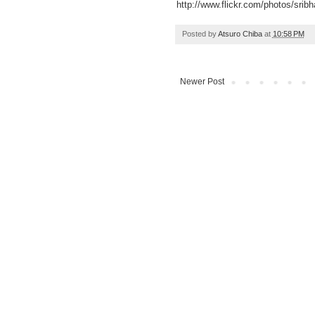
http://www.flickr.com/photos/srib
Posted by
Atsuro Chiba
at
10:58 PM
Newer Post