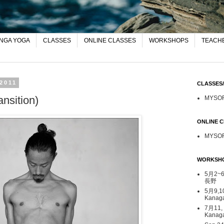
NGA YOGA
CLASSES
ONLINE CLASSES
WORKSHOPS
TEACHE
2011
CLASSE
nsition)
MYSO
ONLINE
MYSO
WORKSH
5月2~6日
長野
5月9,1
Kana
7月11,
Kanag