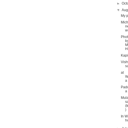
►
Oct
▼
Aug
My p
Mich
n
w
Phot
b
M
H
Kap
Vish
s
at
W
a
Pad
a
Mul
s
(
)
In W
h