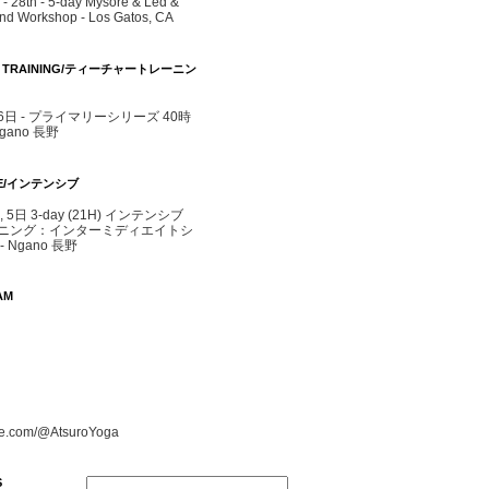
- 28th - 5-day Mysore & Led &
d Workshop - Los Gatos, CA
R TRAINING/ティーチャートレーニン
- 6日 - プライマリーシリーズ 40時
agano 長野
IVE/インテンシブ
4, 5日 3-day (21H) インテンシブ
ニング：インターミディエイトシ
 Ngano 長野
AM
e.com/@AtsuroYoga
S