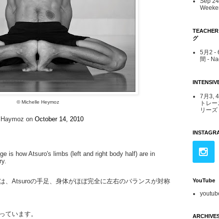
Sep 24 
Weeken
TEACHE
グ
5月2 
間 - N
INTENS
7月3, 
© Michelle Heymoz
トレー
リーズ -
e Haymoz on
October 14, 2010
INSTAGR
ge is how Atsuro's limbs (left and right body half) are in
ry.
YouTube
は、
Atsuro
の手足、
身体
がほぼ完全に左右のバランスが
対称
youtub
っています。
ARCHIVE