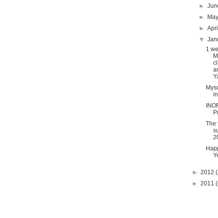
►
Ju
►
Ma
►
Apr
▼
Jan
1 w
M
c
a
Y
Myso
i
INOR
P
The f
s
2
Hap
Y
►
2012
(
►
2011
(