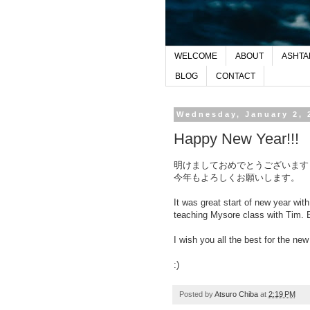
WELCOME
ABOUT
ASHTA
BLOG
CONTACT
Wednesday, January 2, 
Happy New Year!!!
明けましておめでとうございます
今年もよろしくお願いします。
It was great start of new year wi
teaching Mysore class with Tim. B
I wish you all the best for the new
:)
Posted by
Atsuro Chiba
at
2:19 PM