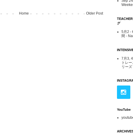
Sep 24 
Weeken
Home
Older Post
TEACHE
グ
5月2 
間 - N
INTENS
7月3, 
トレー
リーズ -
INSTAGR
YouTube
youtub
ARCHIVE