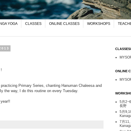
NGA YOGA
CLASSES
ONLINE CLASSES
WORKSHOPS
TEACHE
2013
CLASSE
MYSO
！
ONLINE
MYSO
th practicing Primary Series, chanting Hanuman Chaleesa and
y the way, I do this routine on every Tuesday.
WORKSH
 year!!
5月2~6日
長野
5月9,1
Kana
7月11,
Kanag