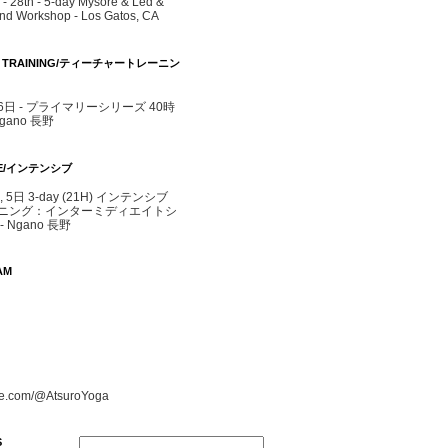
- 28th - 5-day Mysore & Led &
d Workshop - Los Gatos, CA
R TRAINING/ティーチャートレーニン
- 6日 - プライマリーシリーズ 40時
agano 長野
IVE/インテンシブ
4, 5日 3-day (21H) インテンシブ
ニング：インターミディエイトシ
 Ngano 長野
AM
e.com/@AtsuroYoga
S