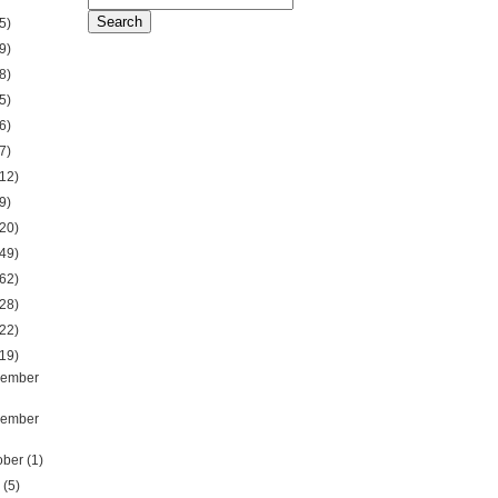
5)
9)
8)
5)
6)
7)
12)
9)
20)
49)
62)
28)
22)
19)
ember
ember
ober
(1)
y
(5)