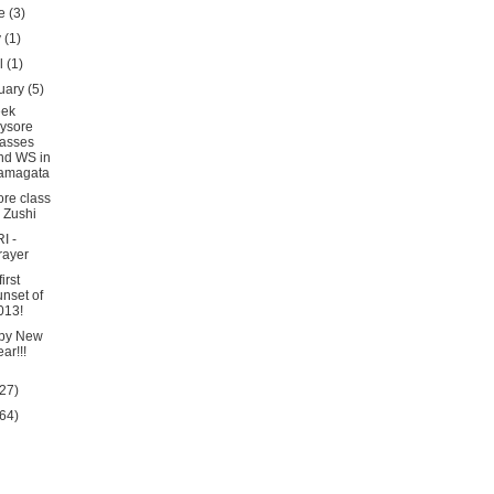
ne
(3)
y
(1)
il
(1)
uary
(5)
eek
ysore
lasses
nd WS in
amagata
re class
n Zushi
I -
rayer
irst
unset of
013!
py New
ear!!!
27)
64)