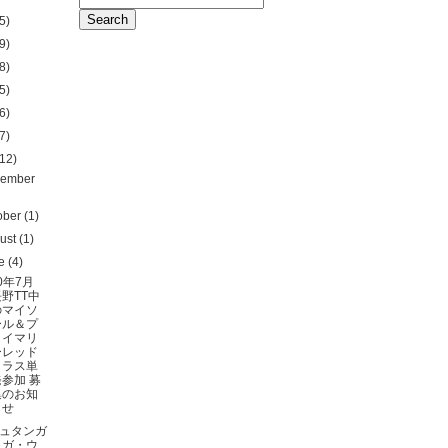
5)
9)
8)
5)
6)
7)
12)
ember
ober
(1)
ust
(1)
ne
(4)
20年7月
長野TT中
のマイソ
ール＆プ
ライマリ
ーレッド
クラス単
発参加 募
集のお知
らせ
ュタンガ
ヨガ・ウ