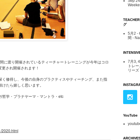
Sep 24 
Weeken
TEACHE
グ
5月2 
間 - N
INTENS
時間に渡り開催されているティーチャートレーニングが今年はコロ
7月3, 
トレー
が変更され開催されます！
リーズ -
深く修得し、今後の自身のプラクティスやティーチング、また指
頂けたら嬉しく思います。
INSTAGR
哲学・プラナヤーマ・マントラ・etc
YouTube
youtub
1/2020.html
ARCHIVE