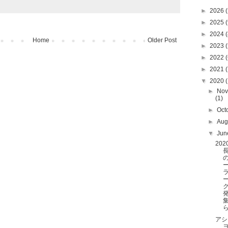
►
2026
(
►
2025
(
►
2024
(
Home
Older Post
►
2023
(
►
2022
(
►
2021
(
▼
2020
(
►
Nov
(1)
►
Oct
►
Aug
▼
Ju
20
アシ