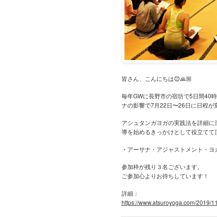
皆さん、こんにちは
😊🙏🏼
毎年GWに長野市の宿坊で5日間40
ナの影響で7月22日〜26日に日程
アシュタンガヨガの実践法を詳細に
導を始めるきっかけとして役立てて
・アーサナ・アジャストメント・ヨガ
参加枠が残り３名ございます。
ご参加心よりお待ちしています！
詳細：
https://www.atsuroyoga.com/2019/1