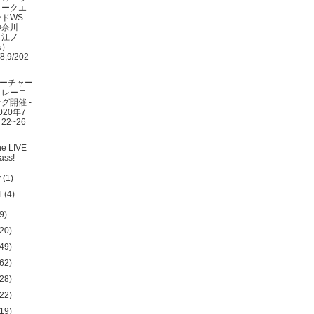
ィークエ
ンドWS
神奈川
（江ノ
島）
/8,9/202
ーチャー
トレーニ
グ開催 -
020年7
22~26
日
ne LIVE
lass!
y
(1)
il
(4)
9)
20)
49)
62)
28)
22)
19)