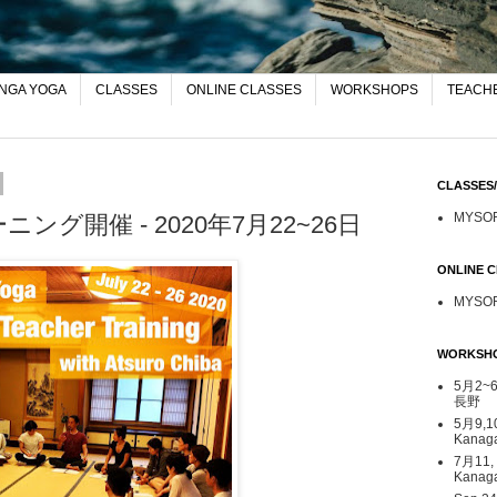
NGA YOGA
CLASSES
ONLINE CLASSES
WORKSHOPS
TEACHE
CLASSE
MYSO
グ開催 - 2020年7月22~26日
ONLINE
MYSO
WORKSH
5月2~6日
長野
5月9,1
Kana
7月11,
Kanag