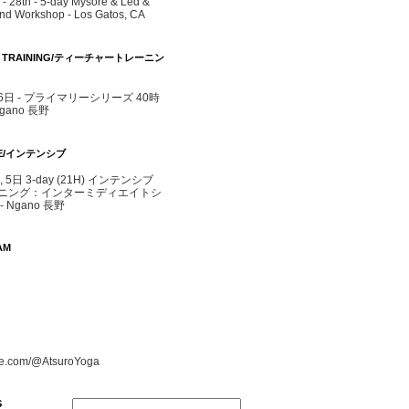
- 28th - 5-day Mysore & Led &
d Workshop - Los Gatos, CA
R TRAINING/ティーチャートレーニン
- 6日 - プライマリーシリーズ 40時
agano 長野
IVE/インテンシブ
4, 5日 3-day (21H) インテンシブ
ニング：インターミディエイトシ
 Ngano 長野
AM
e.com/@AtsuroYoga
S