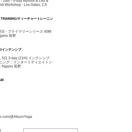
- 28th - 5-day Mysore & Led &
d Workshop - Los Gatos, CA
R TRAINING/ティーチャートレーニン
- 6日 - プライマリーシリーズ 40時
agano 長野
IVE/インテンシブ
4, 5日 3-day (21H) インテンシブ
ニング：インターミディエイトシ
 Ngano 長野
AM
e.com/@AtsuroYoga
S