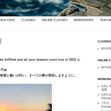
NGA YOGA
CLASSES
ONLINE CLASSES
WORKSHOPS
TEACHE
2
CLASSE
MYSO
e fulfilled and all your dreams come true in 2022
🙏
ONLINE
MYSO
す
⛩
🎍
の希望と願いが叶い、すべての夢が実現しますように。
WORKSH
5月2~6日
長野
5月9,1
Kana
7月11,
Kanag