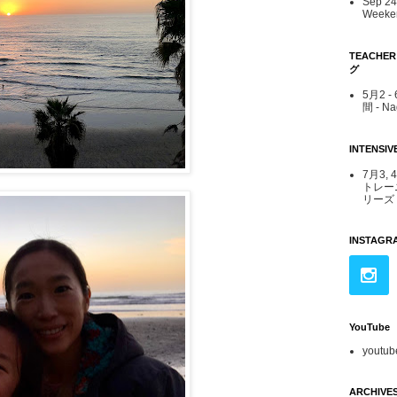
Sep 24 
Weeken
TEACHE
グ
5月2 
間 - N
INTENS
7月3, 
トレー
リーズ -
INSTAGR
YouTube
youtub
ARCHIVE