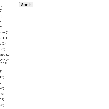
5)
9)
8)
5)
6)
ober
(1)
ust
(1)
ne
(1)
il
(2)
uary
(1)
py New
ar !!!
7)
12)
9)
20)
49)
62)
28)