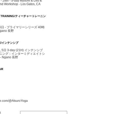
- 28th - 5-day Mysore & Led &
d Workshop - Los Gatos, CA
R TRAINING/ティーチャートレーニン
- 6日 - プライマリーシリーズ 40時
agano 長野
IVE/インテンシブ
4, 5日 3-day (21H) インテンシブ
ニング：インターミディエイトシ
 Ngano 長野
AM
e.com/@AtsuroYoga
S