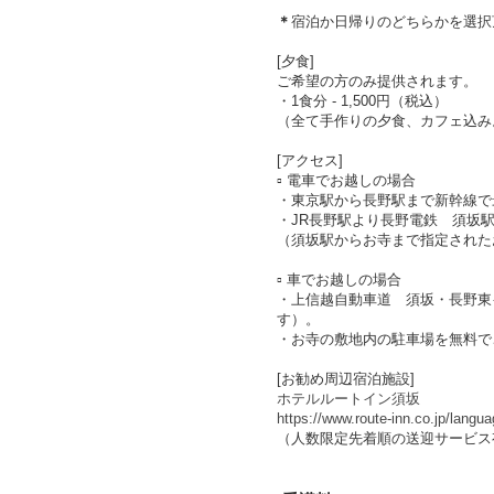
＊
宿泊か日帰りのどちらかを選択
[夕食]
ご希望の方のみ提供されます。
・1食分 - 1,500円（税込）
（全て手作りの夕食、カフェ込み
[アクセス]
▫︎ 電車でお越しの場合
・東京駅から長野駅まで新幹線で最
・JR長野駅より長野電鉄 須坂駅
（須坂駅からお寺まで指定された
▫︎ 車でお越しの場合
・上信越自動車道 須坂・長野東
す）。
・お寺の敷地内の駐車場を無料で
[お勧め周辺宿泊施設]
ホテルルートイン須坂
https://www.route-inn.co.jp/langua
（人数限定先着順の送迎サービス