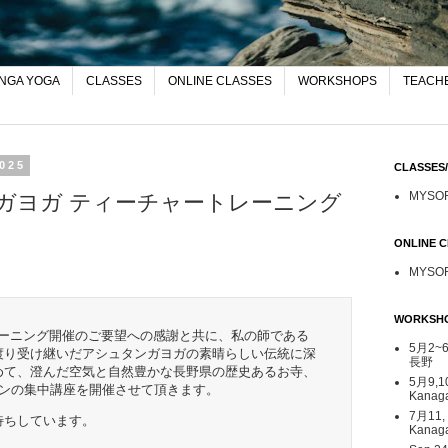
NGA YOGA
CLASSES
ONLINE CLASSES
WORKSHOPS
TEACHE
2025
CLASSE
MYSO
タンガヨガ ティーチャートレーニング
ONLINE
MYSO
WORKSH
レーニング開催のご要望への感謝と共に、私の師である
5月2~6日
渡り受け継いだアシュタンガヨガの素晴らしい伝統に深
長野
めて、澄んだ空気と自然豊かな長野県の歴史あるお寺、
5月9,1
インの集中講座を開催させて頂きます。
Kana
7月11,
待ちしています。
Kanag