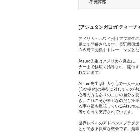
-千葉淳郎
[
アシュタンガヨガ
ティーチ
アメリカ・ハワイ州オアフ在住のA
県にて開催されます！長野県須坂市
３６時間の集中トレーニングとな
Atsuro
先生はアメリカを拠点に、
ナーまで幅広く指導され、開催す
れています。
Atsuro
先生は壮大な心で一人一人
(心や身体)の生徒に対してその
心者の方もありのままの自分を受
き、これこそがヨガなのだと実感
る事を最も重視している
Atsuro
先
者から高く支持されています。
世界レベルのアドバンスプラクティ
とができる貴重な機会です。是非