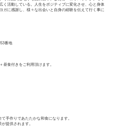
広く活動している。人生をポジティブに変化させ、心と身体
ヨガに感謝し、様々な出会いと自身の経験を伝えて行く事に
353番地
＋
昼食付きを
ご利用頂けます。
た全て手作りであたたかな和食になります。
茶が提供されます。