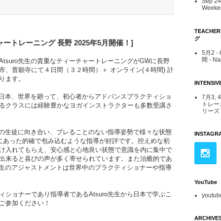
Sep 24 
Weeken
TEACHE
グ
ャートレーニング 長野
2025年5
月開催！]
5月2 
間 - N
tsuro先生の貴重なティーチャートレーニングがGWに長野
、普願寺にて４日間（３２時間）＋ オンライン(４時間) 計
ります。
INTENS
日本、世界を廻って、初心者からアドバンスプラクティショ
7月3, 
トレー
るクラスには経験豊かなヨガインストラクターも多数受講さ
リーズ -
の生徒に向き合い、ブレることのない指導姿勢で様々な状態
INSTAGR
時にあった的確で包み込むような指導が好評です。控えめな初
け入れてもらえ、安心感と心地良い状態で意識を内に集中で
出来ると喜びの声が多く寄せられています。また治癒的であ
生のアジャストメントは世界中のプラクティショナーや指導
YouTube
ショナーであり指導者であるAtsuro先生から日本で学ぶこ
youtub
ご参加ください！
ARCHIVE