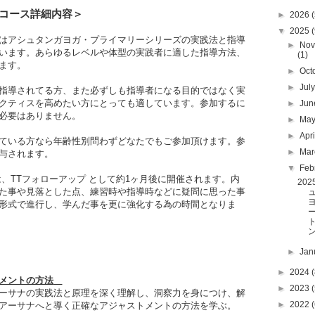
コース詳細内容
＞
►
2026
(
▼
2025
(
はアシュタンガヨガ・プライマリーシリーズの実践法と指導
►
Nov
います。あらゆるレベルや体型の実践者に適した指導方法、
(1)
ます。
►
Oct
►
Jul
指導されてる方、また必ずしも指導者になる目的ではなく実
クティスを高めたい方にとっても適しています。参加するに
►
Ju
必要はありません。
►
Ma
►
Apr
ている方なら年齢性別問わずどなたでもご参加頂けます。参
►
Ma
与されます。
▼
Feb
、TTフォローアップ として約1ヶ月後に開催されます。内
20
た事や見落とした点、練習時や指導時などに疑問に思った事
形式で進行し、学んだ事を更に強化する為の時間となりま
ン
►
Jan
►
2024
(
メントの方法
►
2023
(
ーサナの実践法と原理を深く理解し、洞察力を身につけ、解
►
2022
(
アーサナへと導く正確なアジャストメントの方法を学ぶ。