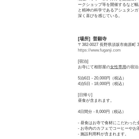
ークショップ等を開催するなど幅
と精神の科学であるアシュタンガ
深く喜びを感じている。
[
場所
]
普願寺
〒
382-0027 長野県須坂市南原町 
https://www.fuganji.com
[宿泊]
お寺にて
相部屋
の
女性専用
の宿泊
5泊6日 - 20,000円（税込）
4泊5日 - 18,000円（税込）
[日帰り]
昼食が含まれます。
4日間分 - 8,000円（税込）
- 昼食はお寺で食材にこだわっ
- お寺内のカフェでコーヒーやお
- 施設利用料が含まれます。