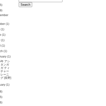
5)
9)
ember
ober
(1)
y
(1)
ne
(1)
y
(1)
il
(1)
rch
(1)
ruary
(1)
25年 アシ
ュタンガ
ヨガ ティ
ーチャー
トレーニ
グ [長野]
uary
(1)
8)
5)
6)