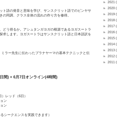
►
2021
(
►
2020
(
ット語の発音と意味を学び、サンスクリット語でのビンヤサ
►
2019
(
きの同調、クラス全体の流れの作り方を修得。
►
2018
(
►
2017
(
、どう得るか。アシュタンガヨガの根源であるヨガスートラ
►
2016
(
探求します。ヨガスートラはサンスクリット語と日本語訳を
►
2015
(
►
2014
(
►
2013
(
・ミラー先生に伝わったプラナヤーマの基本テクニックと伝
►
2012
(
►
2011
(
日間) + 6
月7日
オンライン
(
4時間
)
, 5日）レッド（6日）
ッション
ション
いるシークエンスを実践できます）