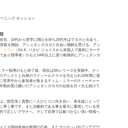
 トレーニング セッション
淳郎
在住。10代から哲学に関心を持ち20代半ばでヨガと出会う。
ガの実践を開始、アシュタンガヨガと出会い感銘を受ける。アシ
・ミラー
（
Sri K.
パタビ
ジョイスから米国人で最初にサーテ
者であり指導者）のもと14年以上に渡り献身的にアシュタンガ
ミラー指導のもと終了後、現在は5
th
シリーズを実践中。ティ
のアシストと自身のマイソールクラスを与えられ10年間に渡
に世界中から参加者が集まるティム・ミラーのティーチャー
年勤め受け継いだアシュタンガヨガの伝統を日々伝え続けて
は、慈悲深く真摯に一人ひとりに向き合い、各生徒にとって
に導く事です。また治癒的である事を最大に重視している淳
的で正しいアサナへ、そして自身では氣づかない深い領域へ
メリカ国内各地や母国の日本、またヨーロッパやアジアでワ