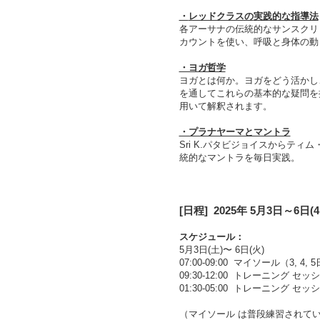
・
レッドクラスの
実践的な指導法
各アーサナの伝統的なサンスクリ
カウントを使い、呼吸と身体の動
・ヨガ哲学
ヨガとは何か。ヨガをどう活かし
を通してこれらの基本的な疑問を
用いて解釈されます。
・プラナヤーマとマントラ
Sri K.
パタビジョイスからティム
統的なマントラを毎日実践。
[日程] 2025年 5
月3日
～6日(
4
スケジュール：
5月3日(土)〜 6日(火)
07:00-09:00 マイソール（3, 4
09:30-12:00 トレーニング セ
01:30-05:00 トレーニング セッ
（マイソール は普段練習されて