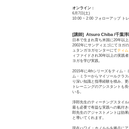
オンライン：
6月7日(土)
10:00 ~ 2:00 フォローアップ
[
講師
]
Atsuro Chiba /千葉
日本で生まれ育ち米国に20年以上
2002年にサンディエゴにてヨ
ュタンガヨガセンターにて
ティム
ィファイドされ30年以上の実践
ヨガを学び実践。
2015年に4
th
シリーズをティム・
ム・ミラーからマイソールクラス
り深い知識と指導経験を積み、更
トレーニングのアシスタントも長
いる。
淳郎先生のティーチングスタイル
最も必要で有益な実践への氣付き
郎先生のアジャストメントは効果
と導いてくれます。
現在ハワイ・ホノルルを拠点にア