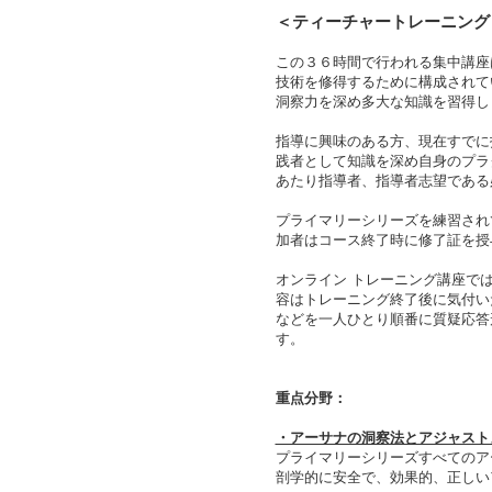
＜
ティーチャートレーニング
この３６時間で行われる集中講座
技術を修得するために構成されて
洞察力を深め多大な知識を習得し
指導に興味のある方、現在すでに
践者として知識を深め自身のプラ
あたり指導者、指導者志望である
プライマリーシリーズを練習され
加者はコース終了時に修了証を授
オンライン トレーニング講座では
容はトレーニング終了後に気付い
などを一人ひとり順番に質疑応答
す。
重点分野：
・アーサナの洞察法とアジャスト
プライマリーシリーズすべてのア
剖学的に安全で、効果的、正しい