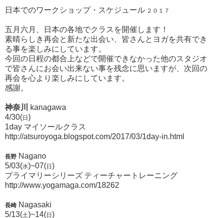
日本でのワークショップ・スケジュール
２０１７
五月六月、日本の各地でクラスを開催します！
素晴らしき再会と新たな出会い、皆さんとヨガを共有でき
る事を楽しみにしています。
今回の日程の都合上などで開催できなかった他のスタジオ
で皆さんにお会い出来ない事を残念に思いますが、次回の
再会を心より楽しみにしています。
感謝。
神奈川
kanagawa
4/30(
)
日
1day マイソールクラス
http://atsuroyoga.blogspot.com/2017/03/1day-in.html
Nagano
長野
5/03(
)~07(
)
水
日
プライマリーシリーズ
ティーチャートレーニング
http://www.yogamaga.com/18262
Nagasaki
長崎
5/13(
)~14(
)
土
日