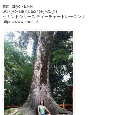
Tokyo - ENN
東京
6/17(
)~18(
), 6/24(
)~25(
)
土
日
土
日
セカンドシリーズ
ティーチャートレーニング
https://www.enn.link