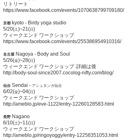
リトリート
https://www.facebook.com/events/1070638799709180/
kyoto - Birdy yoga studio
京都
5/20(
)~21(
)
土
日
ウィークエンド
ワークショップ
https://www.facebook.com/events/255386954910316/
Nagoya - Body and Soul
名古屋
5/26(
)~28(
)
金
日
ウィークエンド
ワークショップ
-
詳細は後
http://body-soul-since2007.cocolog-nifty.com/blog/
Sendai -
仙台
アシュタンガ仙台
6/02(
)~04(
)
金
日
ウィークエンド
ワークショップ
http://ameblo.jp/eve-1122/entry-12260128583.html
Nagano
長野
6/10(
)~11(
)
土
日
ウィークエンド
ワークショップ
http://ameblo.jp/ringoyoggy/entry-12258351053.html